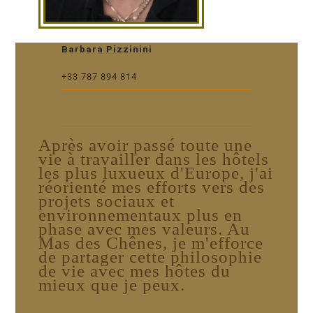
Barbara Pizzinini
+33 787 894 814
barbara.pizzinini@lemasdeschenes.fr
Après avoir passé toute une
vie à travailler dans les hôtels
les plus luxueux d'Europe, j'ai
réorienté mes efforts vers des
projets sociaux et
environnementaux plus en
phase avec mes valeurs. Au
Mas des Chênes, je m'efforce
de partager cette philosophie
de vie avec mes hôtes du
mieux que je peux.