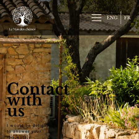
ENG
FR
Contact
with
us
I would be delighted
to answer your
requests.